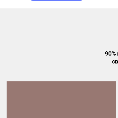
90% 
с